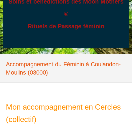
Soins et bénédictions des Moon Mothers
®
Rituels de Passage féminin
Accompagnement du Féminin à Coulandon-
Moulins (03000)
Mon accompagnement en Cercles
(collectif)