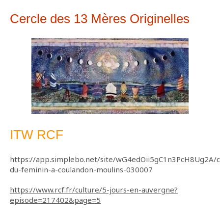
Cercle des 13 Mères Originelles
ITW RCF
https://app.simplebo.net/site/wG4edOii5gC1n3PcH8Ug2A
du-feminin-a-coulandon-moulins-030007
https://www.rcf.fr/culture/5-jours-en-auvergne?
episode=217402&page=5