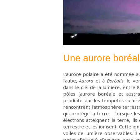
Une aurore boréale
L’aurore polaire a été nommée au
l’aube,
Aurora
et à
Boréalis
, le v
dans le ciel de la lumière, entre 
pôles (aurore boréale et austr
produite par les tempêtes solaire
rencontrent l’atmosphère terrest
qui protège la terre. Lorsque le
électrons atteignent la terre, il
terrestre et les ionisent. Cette io
voiles de lumière observables. Il
cycles d'activité d'environ onze 