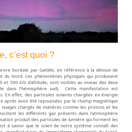
, c’est quoi ?
rore boréale par Galilée, en référence à la déesse de
ent du Nord. Ces phénomènes physiques qui produisent
80 et 500 km d'altitude, sont visibles au niveau des deux
ale dans l’hémisphère sud). Cette manifestation est
s. En effet, des particules solaires chargées en énergie
re après avoir été repoussées par le champ magnétique
s nuages chargés de matières comme les protons et les
s excitent les différents gaz présents dans l’atmosphère
nisation produit des particules de lumière qui forment les
 est à savoir que le soleil de notre système connaît des
ans, manifestations du
"magnétisme changeant"
du Soleil,