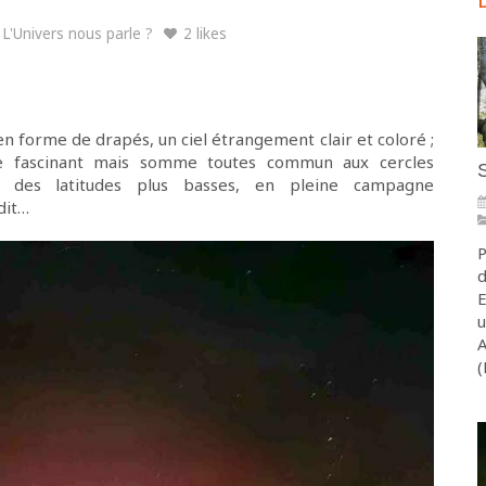
L'Univers nous parle ?
2 likes
en forme de drapés, un ciel étrangement clair et coloré ;
cle fascinant mais somme toutes commun aux cercles
S
ans des latitudes plus basses, en pleine campagne
dit…
P
d
E
u
A
(