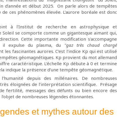
 fin d’année et début 2025. On parle alors de tempêtes
ce de ces phénomènes élevée. L’aurore boréale est donc
oint à l'Institut de recherche en astrophysique et
le Soleil se comporte comme un gigantesque aimant qui,
direction. Cette importante modification s'accompagne
; il expulse du plasma, du
"gaz très chaud chargé
t les fascinantes aurores. C’est l'indice Kp qui est utilisé
tempêtes géomagnétiques. Kp provient du mot allemand
hiffre caractéristique. L'échelle Kp débute à 0 et termine
, cela indique la présence d'une tempête géomagnétique.
 l’humanité depuis des millénaires. De nombreuses
très éloignées de l’interprétation scientifique. Présage
e fertilité, messages des défunts ou bien encore des
t l’objet de nombreuses légendes étonnantes.
gendes et mythes autour des