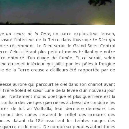
ge au centre de la Terre
, un autre explorateur Jensen,
 visité l’intérieur de la Terre dans l’ouvrage
Le Dieu qui
toire récemment. Le Dieu serait le Grand Soleil Central
erre. Celui-ci étant plus petit et moins brillant que notre
’être entouré d’un nuage de fumée. Et ce serait, selon
line du soleil intérieur qui jaillit par les pôles à l’origine
ie de la Terre creuse a d’ailleurs été rapportée par de
esse aurore qui parcourt le ciel dans son chariot avant
 frère Soleil et sœur Lune de la levée d’un nouveau jour
que. Nettement moins poétique et plus guerrière est la
 confia à des vierges guerrières à cheval de conduire les
rès de lui, au Walhalla, leur dernière demeure. Les
ormant des nuées seraient le reflet des armures des
ances datant du 18è associent les teintes rouges des
de guerre et de mort. De nombreux peuples autochtones