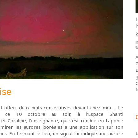
L
l
A
C
L
g
c
I
ise
’est offert deux nuits consécutives devant chez moi… Le
 ce 10 octobre au soir, à l’Espace Shanti
et Coraline, l’enseignante, qui s’est rendue en Laponie
dmirer les aurores boréales a une application sur son
L
ons. En fermant le lieu, un signal lui indique une aurore